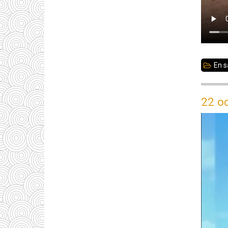
En s
22 oc