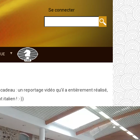
Se connecter
MENU DU
Rechercher
que
adeau : un reportage vidéo qu'il a entièrement réalisé,
italien ! :-))