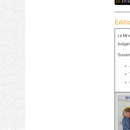
En s
Editi
Le MI 
bulgar
Suivent