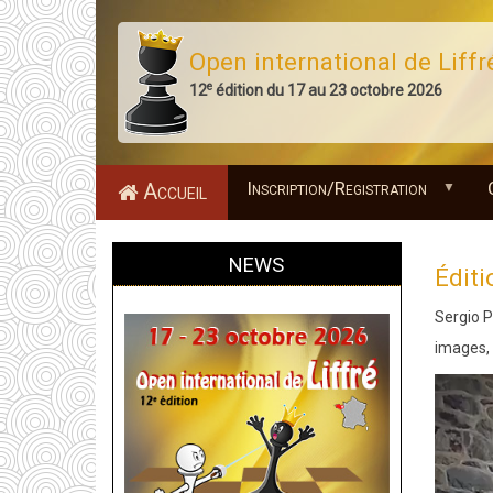
Aller
au
Open international de Liffr
contenu
e
12
édition du 17 au 23 octobre 2026
principal
Inscription/Registration
Accueil
NEWS
Éditi
Sergio P
images,