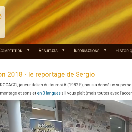
é
Compétition
Résultats
Informations
Histori
on 2018 - le reportage de Sergio
ROCACCI, joueur italien du tournoi A (1982 F), nous a donné un superbe c
 montage et sons et
en 3 langues
s'il vous plaît (mais toutes avec l'accent 