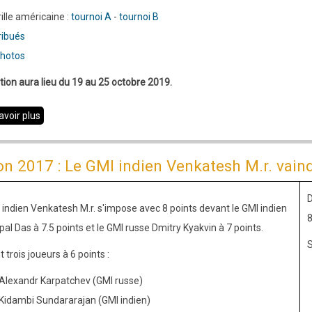
rille américaine :
tournoi A
-
tournoi B
ribués
hotos
tion aura lieu du 19 au 25 octobre 2019.
avoir plus
sur
Edition
2018
on 2017 : Le GMI indien Venkatesh M.r. vainq
:
Le
D
 indien Venkatesh M.r. s'impose avec 8 points devant le GMI indien
MI
8
pal Das à 7.5 points et le GMI russe Dmitry Kyakvin à 7 points.
hollandais
S
Dharma
 trois joueurs à 6 points :
Tjiam
Alexandr Karpatchev (GMI russe)
vainqueur
Kidambi Sundararajan (GMI indien)
de