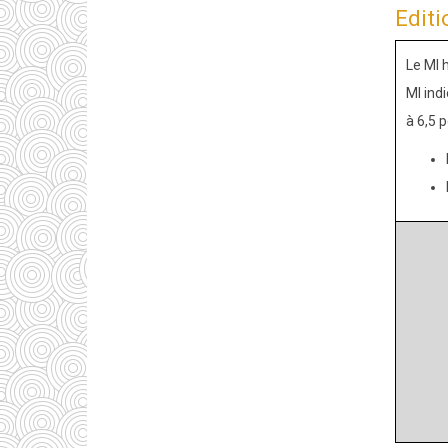
Editi
Le MI 
MI ind
à 6,5 p