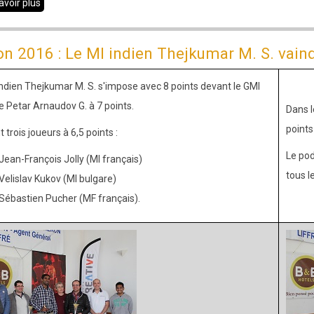
avoir plus
sur
Edition
2017
on 2016 : Le MI indien Thejkumar M. S. vainq
:
Le
indien Thejkumar M. S. s'impose avec 8 points devant le GMI
GMI
e Petar Arnaudov G. à 7 points.
Dans l
indien
points
 trois joueurs à 6,5 points :
Venkatesh
Le pod
Jean-François Jolly (MI français)
M.r.
tous l
Velislav Kukov (MI bulgare)
vainqueur
Sébastien Pucher (MF français).
de
la
3e
édition