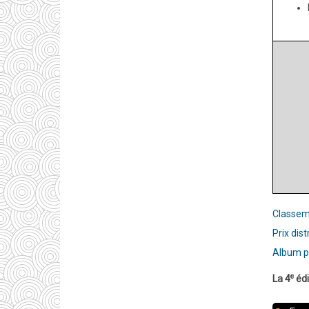
Classeme
Prix dist
Album p
e
La 4
édi