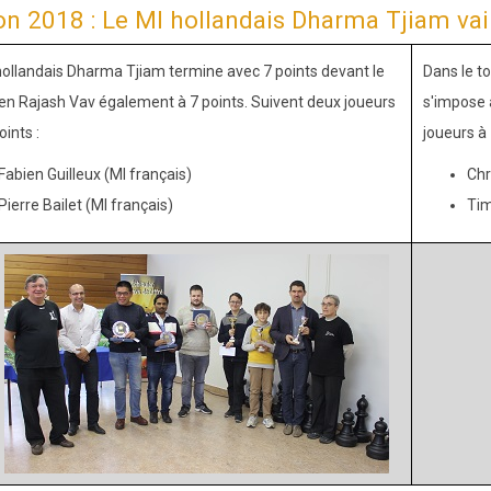
octobre
on 2018 : Le MI hollandais Dharma Tjiam vai
2018
:
hollandais Dharma Tjiam termine avec 7 points devant le
Dans le t
Reportage
ien Rajash Vav également à 7 points. Suivent deux joueurs
s'impose 
sur
oints :
joueurs à 
France
Fabien Guilleux (MI français)
Chr
3
Pierre Bailet (MI français)
Tim
Bretagne