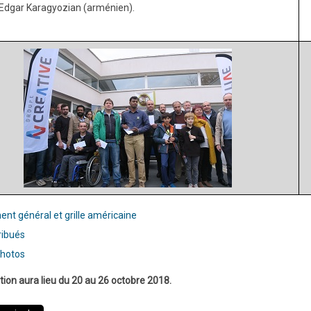
Edgar Karagyozian (arménien).
la
4e
édition
nt général et grille américaine
ribués
hotos
tion aura lieu du 20 au 26 octobre 2018.