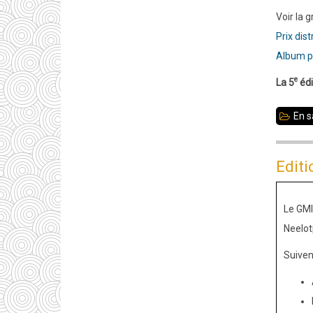
Voir la g
Prix dist
Album p
e
La 5
édi
En s
Editi
Le GMI
Neelot
Suivent