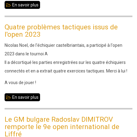
En savoir plus
sur
Panniers
gourmands
Quatre problèmes tactiques issus de
l'open 2023
Nicolas Noel, de l'échiquier castelbriantais, a participé à l'open
2023 dans le tournoi A
Il a décortiqué les parties enregistrées sur les quatre échiquiers
connectés et en a extrait quatre exercices tactiques. Merci à lui !
A vous de jouer !
En savoir plus
sur
Quatre
problèmes
Le GM bulgare Radoslav DIMITROV
tactiques
remporte le 9e open international de
issus
Liffré