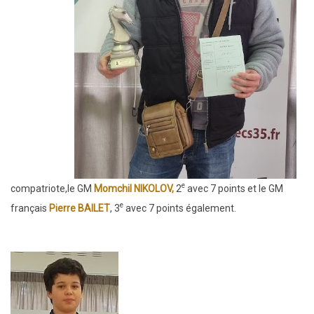
e
compatriote,le GM
Momchil NIKOLOV,
2
avec 7 points et le GM
e
français
Pierre BAILET
, 3
avec 7 points également.