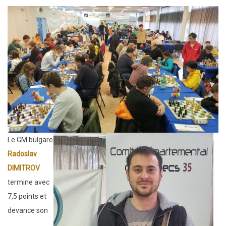
de
l'open
2023
Le GM bulgare
Radoslav
DIMITROV
termine avec
7,5 points et
devance son