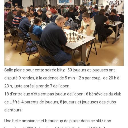
8e
open
international
de
Liffré
Salle pleine pour cette soirée blitz : 50 joueurs et joueuses ont
disputé 9 rondes, à la cadence de 5 min + 2 s par coup, de 20 h à
23 h, juste après la ronde 7 de l'open.
18 d'entre eux n'étaient pas joueur de l'open : 6 bénévoles du club
de Liffré, 4 parents de joueurs, 8 joueurs et joueuses des clubs
alentours.
Une belle ambiance et beaucoup de plaisir dans ce blitz non