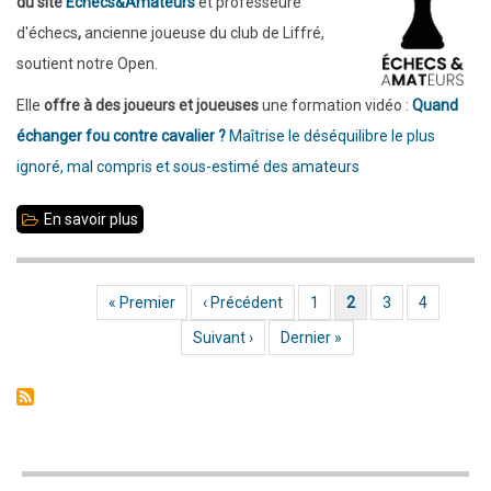
du site
Échecs&Amateurs
et professeure
soirée
d'échecs
,
ancienne joueuse du club de Liffré,
Blitz
soutient notre Open.
Elle
offre à des joueurs et joueuses
une formation vidéo :
Quand
échanger fou contre cavalier ?
Maîtrise le déséquilibre le plus
ignoré, mal compris et sous-estimé des amateurs
En savoir plus
sur
Une
formation
Première page
« Premier
Page précédente
‹ Précédent
Page
1
Page actuelle
2
Page
3
Page
4
Pagination
offerte
Page suivante
Suivant ›
Dernière page
Dernier »
par
Hélène
Ruhlmann
lors
de