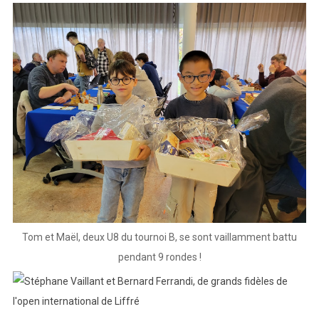
57
participants,
500
€
de
prix,
la
Bulgarie
à
l'honneur
!
Tom et Maël, deux U8 du tournoi B, se sont vaillamment battu
pendant 9 rondes !