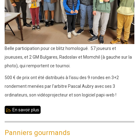
Belle participation pour ce blitz homologué. 57 joueurs et
joueuses, et 2 GM Bulgares, Radoslav et Momchil (à gauche sur la
photo), qui remportent ce tournoi.
500 € de prix ont été distribués à l'issu des 9 rondes en 3+2
rondement menées par l'arbitre Pascal Aubry avec ses 3
ordinateurs, son vidéoprojecteur et son logiciel papi-web !
En savoir plus
sur
Blitz
2024
Panniers gourmands
: