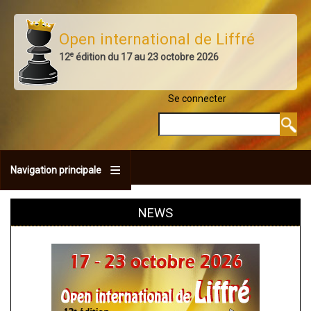
Aller
au
Open international de Liffré
contenu
e
12
édition du 17 au 23 octobre 2026
principal
Se connecter
MENU DU COMPTE 
Rechercher
Navigation principale
NEWS