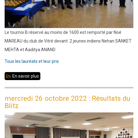
Le tournoi B réservé au moins de 1600 est remporté par Noé
MAREAU du club de Vitré devant 2 jeunes indiens Nehan SANKET
MEHTA et Aaditya ANAND
Tous les lauréats et leur prix
En savoir plus
sur
Le
GM
mercredi 26 octobre 2022 : Résultats du
indien
Blitz
Krishnan
Sasikiran
remporte
le