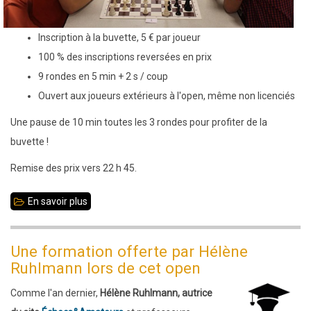
Inscription à la buvette, 5 € par joueur
100 % des inscriptions reversées en prix
9 rondes en 5 min + 2 s / coup
Ouvert aux joueurs extérieurs à l'open, même non licenciés
Une pause de 10 min toutes les 3 rondes pour profiter de la
buvette !
Remise des prix vers 22 h 45.
En savoir plus
sur
Mercredi
26
Une formation offerte par Hélène
octobre
Ruhlmann lors de cet open
2022
Comme l'an dernier,
Hélène Ruhlmann, autrice
: