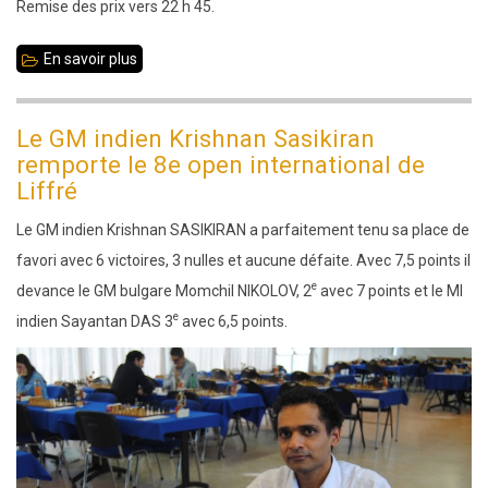
Remise des prix vers 22 h 45.
En savoir plus
sur
Mercredi
25
Le GM indien Krishnan Sasikiran
octobre
remporte le 8e open international de
2023
Liffré
:
Le GM indien Krishnan SASIKIRAN a parfaitement tenu sa place de
Blitz
favori avec 6 victoires, 3 nulles et aucune défaite. Avec 7,5 points il
homologué
e
devance le GM bulgare Momchil NIKOLOV, 2
avec 7 points et le MI
e
indien Sayantan DAS 3
avec 6,5 points.