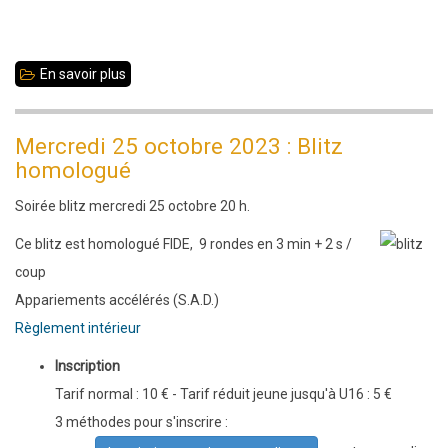
En savoir plus
sur
Mercredi
25
Mercredi 25 octobre 2023 : Blitz
octobre
homologué
2023
Soirée blitz mercredi 25 octobre 20 h.
:
Blitz
Ce blitz est homologué FIDE, 9 rondes en 3 min + 2 s /
homologué
coup
Appariements accélérés (S.A.D.)
Règlement intérieur
Inscription
Tarif normal : 10 € - Tarif réduit jeune jusqu'à U16 : 5 €
3 méthodes pour s'inscrire :