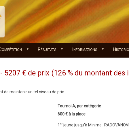
é
Compétition
Résultats
Informations
Histori
- 5207 € de prix (126 % du montant des i
 de maintenir un tel niveau de prix.
Tournoi A, par catégorie
600 € à la place
er
1
jeune jusqu'à Minime : RADOVANOVI