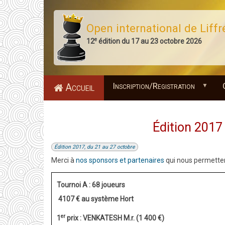
Aller
au
Open international de Liffr
contenu
e
12
édition du 17 au 23 octobre 2026
principal
Inscription/Registration
Accueil
Édition 2017 
Édition 2017, du 21 au 27 octobre
Merci à
nos sponsors et partenaires
qui nous permettent
Tournoi A : 68 joueurs
4107 € au système Hort
er
1
prix : VENKATESH M.r. (1 400 €)