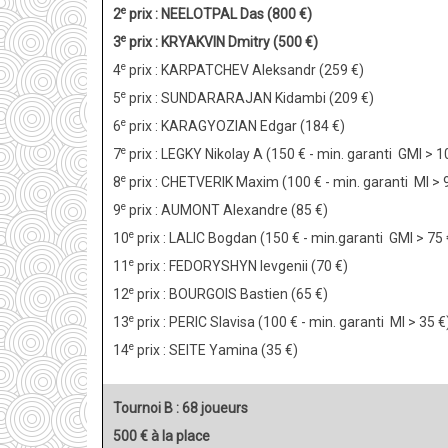
e
2
prix : NEELOTPAL Das (800 €)
e
3
prix : KRYAKVIN Dmitry (500 €)
e
4
prix : KARPATCHEV Aleksandr (259 €)
e
5
prix : SUNDARARAJAN Kidambi (209 €)
e
6
prix : KARAGYOZIAN Edgar (184 €)
e
7
prix : LEGKY Nikolay A (150 € - min. garanti GMI > 1
e
8
prix : CHETVERIK Maxim (100 € - min. garanti MI > 
e
9
prix : AUMONT Alexandre (85 €)
e
10
prix : LALIC Bogdan (150 € - min.garanti GMI > 75 
e
11
prix : FEDORYSHYN Ievgenii (70 €)
e
12
prix : BOURGOIS Bastien (65 €)
e
13
prix : PERIC Slavisa (100 € - min. garanti MI > 35 €
e
14
prix : SEITE Yamina (35 €)
Tournoi B : 68 joueurs
500 € à la place