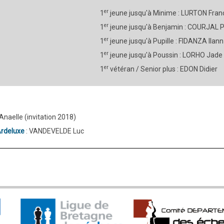
er
1
jeune jusqu'à Minime : LURTON Fran
er
1
jeune jusqu'à Benjamin : COURJAL P
er
1
jeune jusqu'à Pupille : FIDANZA Ilann
er
1
jeune jusqu'à Poussin : LORHO Jade
er
1
vétéran / Senior plus : EDON Didier
naelle (invitation 2018)
rdeluxe
: VANDEVELDE Luc