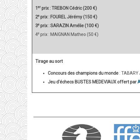
er
1
prix : TREBON Cédric (200 €)
e
2
prix : FOUREL Jérémy (150 €)
e
3
prix : SARAZIN Amélie (100 €)
e
4
prix : MAIGNAN Matheo (50 €)
Tirage au sort
Concours des champions du monde
: TABARY A
Jeu d'échecs BUSTES MEDEVIAUX offert par
A