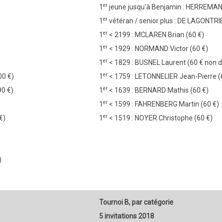
er
1
jeune jusqu'à Benjamin : HERREMA
er
1
vétéran / senior plus : DE LAGONTRIE
er
1
< 2199 : MCLAREN Brian (60 €)
er
1
< 1929 : NORMAND Victor (60 €)
er
1
< 1829 : BUSNEL Laurent (60 € non d
er
00 €)
1
< 1759 : LETONNELIER Jean-Pierre (
er
90 €)
1
< 1639 : BERNARD Mathis (60 €)
er
1
< 1599 : FAHRENBERG Martin (60 €)
er
€)
1
< 1519 : NOYER Christophe (60 €)
)
Tournoi B, par catégorie
5 invitations 2018