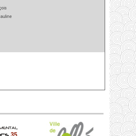
çois
auline