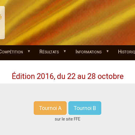
é
Compétition
Résultats
Informations
Histori
Édition 2016, du 22 au 28 octobre
Tournoi A
Tournoi B
sur le site FFE