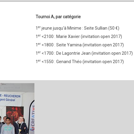
Tournoi A, par catégorie
er
1
jeune jusqu'à Minime : Seite Sullian (50 €)
er
1
<2100 : Marie Xavier (invitation open 2017)
er
1
<1800 : Seite Yamina (invitation open 2017)
er
1
<1700 : De Lagontrie Jean (invitation open 2017)
er
1
<1550 : Genand Théo (invitation open 2017)