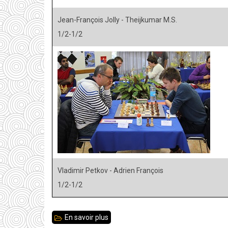
Jean-François Jolly - Theijkumar M.S.
1/2-1/2
Vladimir Petkov - Adrien François
1/2-1/2
En savoir plus
sur