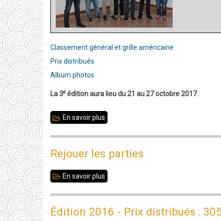
Classement général et grille américaine
Prix distribués
Album photos
e
La 3
édition aura lieu du 21 au 27 octobre 2017.
En savoir plus
sur
Edition
2016
Rejouer les parties
:
Le
En savoir plus
sur
MI
Rejouer
indien
les
Édition 2016 - Prix distribués : 30
Thejkumar
parties