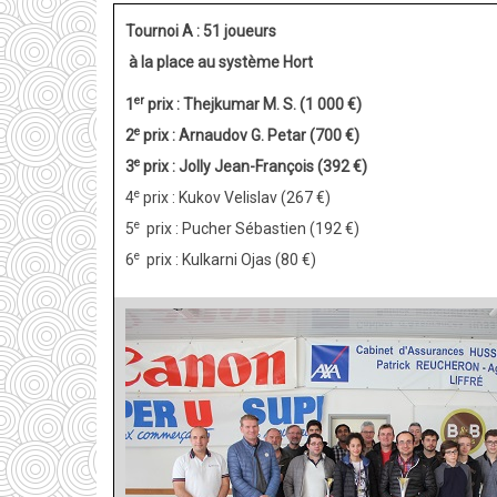
M.
Tournoi A : 51 joueurs
S.
à la place au système Hort
vainqueur
er
1
prix : Thejkumar M. S. (1 000 €)
de
e
2
prix : Arnaudov G. Petar (700 €)
la
e
3
prix : Jolly Jean-François (392 €)
2e
e
4
prix : Kukov Velislav (267 €)
édition
e
5
prix : Pucher Sébastien (192 €)
e
6
prix : Kulkarni Ojas (80 €)