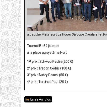
à gauche Messieurs Le Huger (Groupe Creative) et P
Tournoi B : 39 joueurs
à la place au système Hort
er
1
prix : Schwob Paulin (200 €)
e
2
prix : Trébon Cédric (100 €)
e
3
prix : Aubry Pascal (55 €)
e
4
prix : Tercinet Paul (20 €)
En savoir plus
sur
Édition