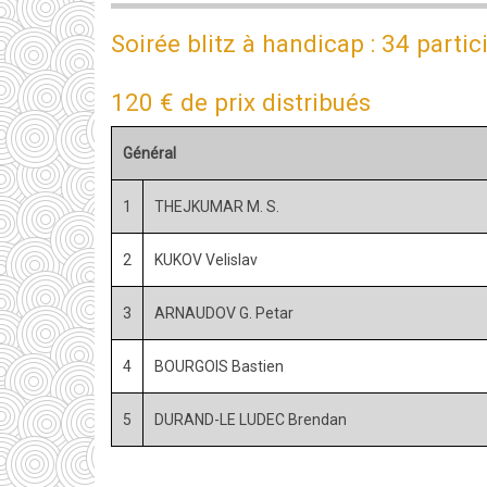
2016
Soirée blitz à handicap : 34 partic
-
Prix
120 € de prix distribués
distribués
:
Général
3056
1
THEJKUMAR M. S.
€
(107
2
KUKOV Velislav
%
des
3
ARNAUDOV G. Petar
inscriptions)
4
BOURGOIS Bastien
5
DURAND-LE LUDEC Brendan