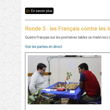
En savoir plus
sur
Soirée
blitz
Ronde 5 : les Français contre les 
à
Quatre Français sur les premières tables ce matin lors d
handicap
:
Voir les parties en direct
34
participants