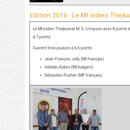
Résultats
Edition 2016 : Le MI indien Thejku
de
l'open
Le MI indien Thejkumar M. S. s'impose avec 8 points 
de
à 7 points.
Liffré
2016
Suivent trois joueurs à 6,5 points :
Jean-François Jolly (MI français)
Velislav Kukov (MI bulgare)
Sébastien Pucher (MF français).