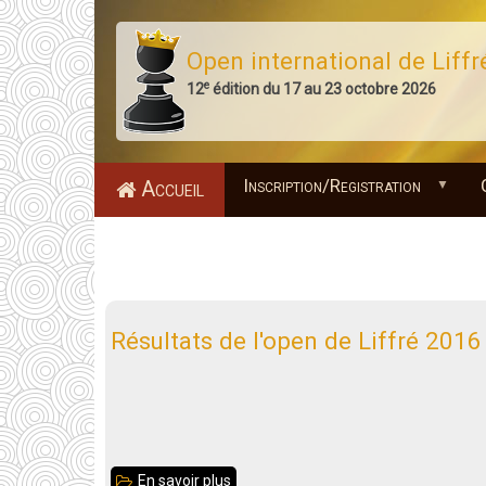
Aller
au
Open international de Liffr
contenu
e
12
édition du 17 au 23 octobre 2026
principal
Inscription/Registration
Accueil
Résultats de l'open de Liffré 2016
En savoir plus
sur