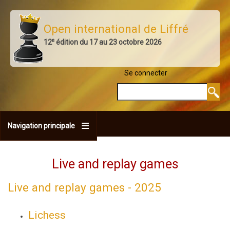
Aller
au
Open international de Liffré
contenu
e
12
édition du 17 au 23 octobre 2026
principal
Se connecter
MENU DU COMPTE 
Rechercher
Navigation principale
Live and replay games
Live and replay games - 2025
Lichess