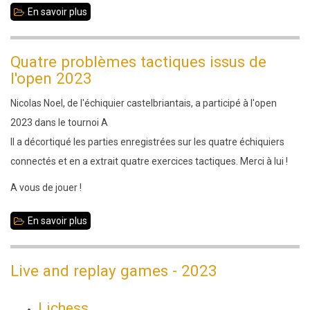
En savoir plus
sur
Live
and
Quatre problèmes tactiques issus de
replay
l'open 2023
games
Nicolas Noel, de l'échiquier castelbriantais, a participé à l'open
-
2023 dans le tournoi A
2025
Il a décortiqué les parties enregistrées sur les quatre échiquiers
connectés et en a extrait quatre exercices tactiques. Merci à lui !
A vous de jouer !
En savoir plus
sur
Quatre
problèmes
Live and replay games - 2023
tactiques
issus
Lichess