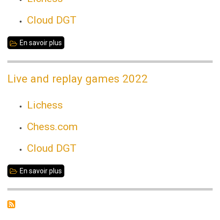
de
Cloud DGT
l'open
2023
En savoir plus
sur
Live
and
Live and replay games 2022
replay
games
Lichess
-
Chess.com
2023
Cloud DGT
En savoir plus
sur
Live
and
replay