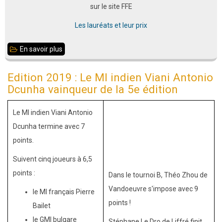
sur le site FFE
Les lauréats et leur prix
En savoir plus
sur
Résultats
Edition 2019 : Le MI indien Viani Antonio
de
Dcunha vainqueur de la 5e édition
l'open
de
Le MI indien Viani Antonio
Liffré
Dcunha termine avec 7
2019
points.
Suivent cinq joueurs à 6,5
points :
Dans le tournoi B, Théo Zhou de
Vandoeuvre s'impose avec 9
le MI français Pierre
points !
Bailet
le GMI bulgare
Stéphane Le Dro de Liffré finit