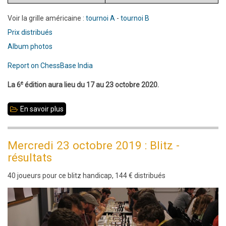
Voir la grille américaine :
tournoi A
-
tournoi B
Prix distribués
Album photos
Report on ChessBase India
e
La 6
édition aura lieu du 17 au 23 octobre 2020.
En savoir plus
sur
Edition
2019
Mercredi 23 octobre 2019 : Blitz -
:
résultats
Le
40 joueurs pour ce blitz handicap, 144 € distribués
MI
indien
Viani
Antonio