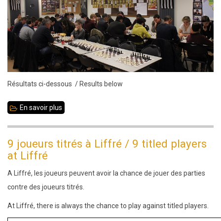
résultats
Résultats ci-dessous / Results below
En savoir plus
sur
Lundi
21
9 joueurs titrés à Liffré / 9 titled players
octobre
at Liffré
2019
A Liffré, les joueurs peuvent avoir la chance de jouer des parties
:
contre des joueurs titrés.
Blitz
-
At Liffré, there is always the chance to play against titled players.
résultats