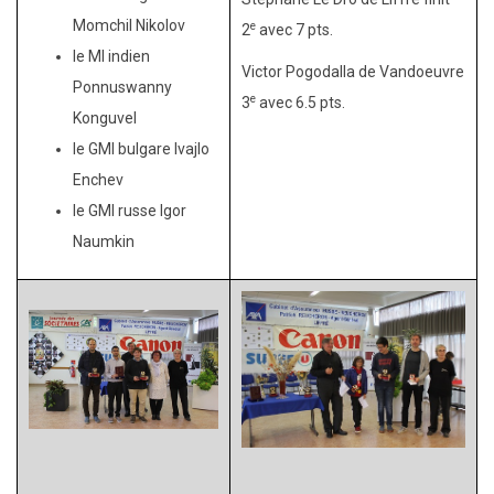
Momchil Nikolov
e
2
avec 7 pts.
le MI indien
Victor Pogodalla de Vandoeuvre
Ponnuswanny
e
3
avec 6.5 pts.
Konguvel
le GMI bulgare Ivajlo
Enchev
le GMI russe Igor
Naumkin