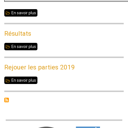
En savoir plus
sur
9
joueurs
Résultats
titrés
à
En savoir plus
sur
Liffré
Résultats
/
Rejouer les parties 2019
9
titled
En savoir plus
sur
players
Rejouer
at
les
Liffré
parties
2019