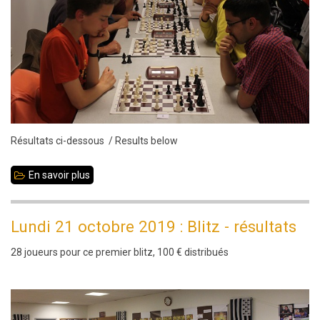
Dcunha
vainqueur
de
la
5e
édition
Résultats ci-dessous / Results below
En savoir plus
sur
Mercredi
23
Lundi 21 octobre 2019 : Blitz - résultats
octobre
28 joueurs pour ce premier blitz, 100 € distribués
2019
:
Blitz
-