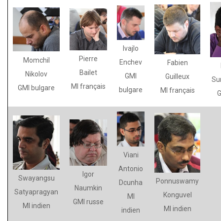
Ivajlo
Pierre
Momchil
Enchev
Fabien
Bailet
Nikolov
GMI
Guilleux
Su
MI français
GMI bulgare
bulgare
MI français
G
Viani
Antonio
Igor
Swayangsu
Ponnuswamy
Dcunha
Naumkin
Satyapragyan
Konguvel
MI
GMI russe
MI indien
MI indien
indien