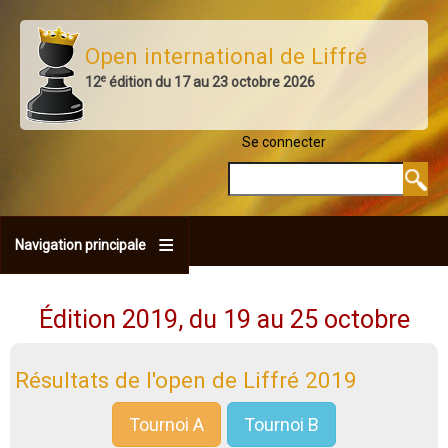
Aller
au
Open international de Liffré
contenu
e
12
édition du 17 au 23 octobre 2026
principal
Se connecter
MENU DU COMPTE 
Rechercher
Navigation principale
Édition 2019, du 19 au 25 octobre
Résultats de l'open de Liffré 2019
Tournoi A
Tournoi B