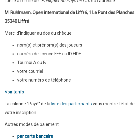
libellé à l'ordre de l'É
chiquier du Pays de Liffré
à l'adresse :
M. Ruhlmann, Open international de Liffré, 1 Le Pont des Planches
35340 Liffré
Merci d'indiquer au dos du chèque :
nom(s) et prénom(s) des joueurs
numéro de licence FFE ou ID FIDE
Tournoi A ou B
votre courriel
votre numéro de téléphone
​Voir tarifs
La colonne "Payé" de la
liste des participants
vous montre l'état de
votre inscription.
Autres modes de paiement :
par carte bancaire