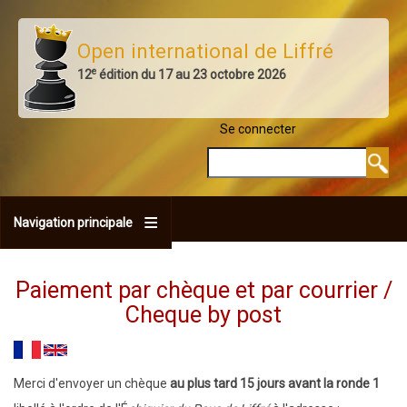
Aller
au
Open international de Liffré
contenu
e
12
édition du 17 au 23 octobre 2026
principal
Se connecter
MENU DU COMPTE 
Rechercher
Navigation principale
Paiement par chèque et par courrier /
Cheque by post
Merci d'envoyer un chèque
au plus tard 15 jours avant la ronde 1