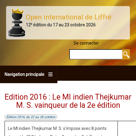
Aller
au
Open international de Liffré
contenu
e
12
édition du 17 au 23 octobre 2026
principal
Se connecter
MENU DU COMPTE 
Rechercher
Navigation principale
Edition 2016 : Le MI indien Thejkumar
M. S. vainqueur de la 2e édition
Édition 2016, du 22 au 28 octobre
Le MI indien Thejkumar M. S. s'impose avec 8 points