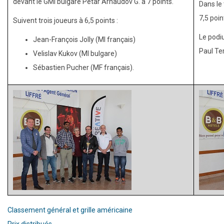
devant le GMI bulgare Petar Arnaudov G. à 7 points.
Dans le
7,5 poin
Suivent trois joueurs à 6,5 points :
Le podi
Jean-François Jolly (MI français)
Paul Ter
Velislav Kukov (MI bulgare)
Sébastien Pucher (MF français).
Classement général et grille américaine
Prix distribués