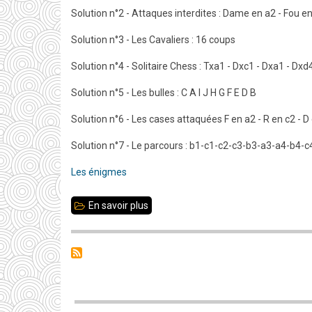
Solution n°2 - Attaques interdites : Dame en a2 - Fou en 
Solution n°3 - Les Cavaliers : 16 coups
Solution n°4 - Solitaire Chess : Txa1 - Dxc1 - Dxa1 - Dxd
Solution n°5 - Les bulles : C A I J H G F E D B
Solution n°6 - Les cases attaquées F en a2 - R en c2 - D
Solution n°7 - Le parcours : b1-c1-c2-c3-b3-a3-a4-b4-c
Les énigmes
En savoir plus
sur
Énigmes
-
Solutions