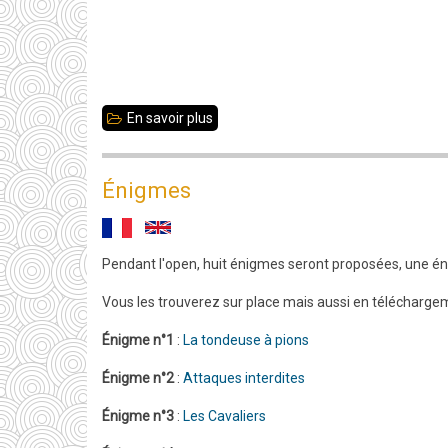
En savoir plus
sur
Édition
2020
Énigmes
:
Le
Maître
Pendant l'open, huit énigmes seront proposées, une éni
international
Vous les trouverez sur place mais aussi en télécharge
Pierre
Énigme n°1
:
La tondeuse à pions
Bailet
remporte
Énigme n°2
:
Attaques interdites
haut
Énigme n°3
:
Les Cavaliers
la