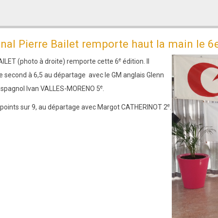
onal Pierre Bailet remporte haut la main le 6
e
BAILET (photo à droite) remporte cette 6
édition. Il
e second à 6,5 au départage avec le GM anglais Glenn
e
 espagnol Ivan VALLES-MORENO 5
.
e
points sur 9, au départage avec Margot CATHERINOT 2
.