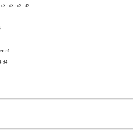
c3 - d3 - c2 - d2
4
 en c1
4-d4