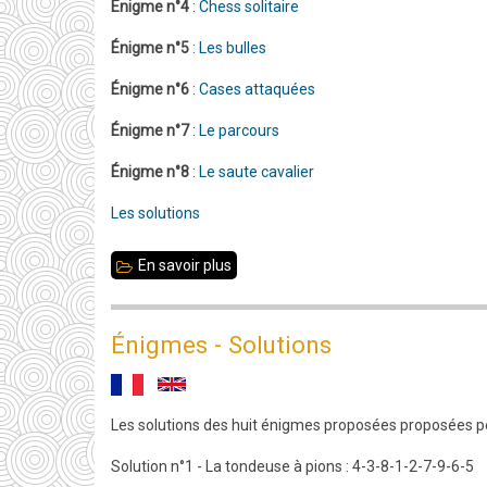
main
Énigme n°4
:
Chess solitaire
le
Énigme n°5
:
Les bulles
6e
Énigme n°6
:
Cases attaquées
open
de
Énigme n°7
:
Le parcours
Liffré
Énigme n°8
:
Le saute cavalier
Les solutions
En savoir plus
sur
Énigmes
Énigmes - Solutions
Les solutions des huit énigmes proposées proposées pe
Solution n°1 - La tondeuse à pions : 4-3-8-1-2-7-9-6-5