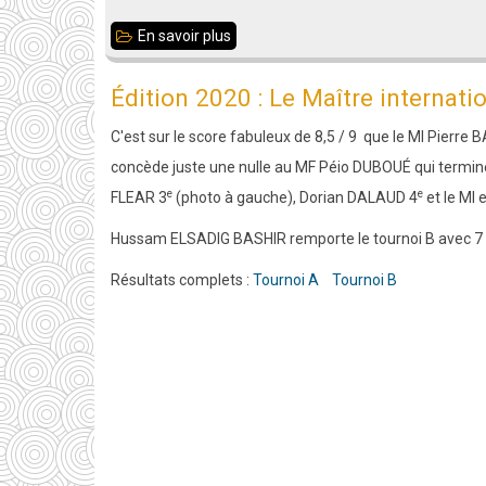
En savoir plus
sur
Résultats
Édition 2020 : Le Maître internati
de
l'open
C'est sur le score fabuleux de 8,5 / 9 que le MI Pierre 
de
concède juste une nulle au MF Péio DUBOUÉ qui termin
Liffré
e
e
FLEAR 3
(photo à gauche), Dorian DALAUD 4
et le MI
2020
Hussam ELSADIG BASHIR remporte le tournoi B avec 7 
Résultats complets :
Tournoi A
Tournoi B