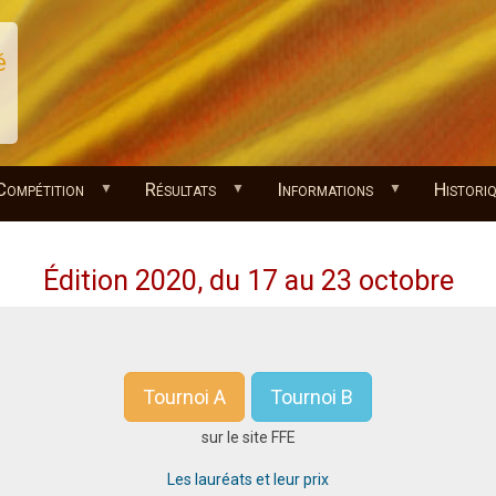
é
Compétition
Résultats
Informations
Histori
Édition 2020, du 17 au 23 octobre
Tournoi A
Tournoi B
sur le site FFE
Les lauréats et leur prix