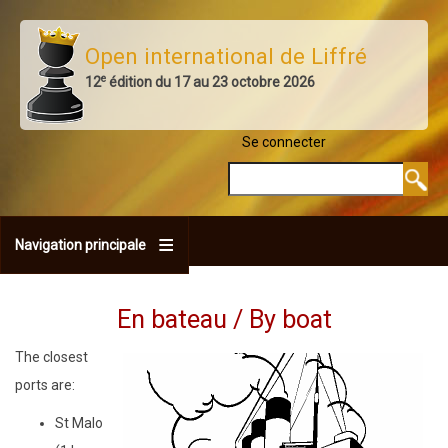
Aller
au
Open international de Liffré
contenu
e
12
édition du 17 au 23 octobre 2026
principal
Se connecter
MENU DU COMPTE 
Rechercher
Navigation principale
En bateau / By boat
The closest
ports are:
St Malo