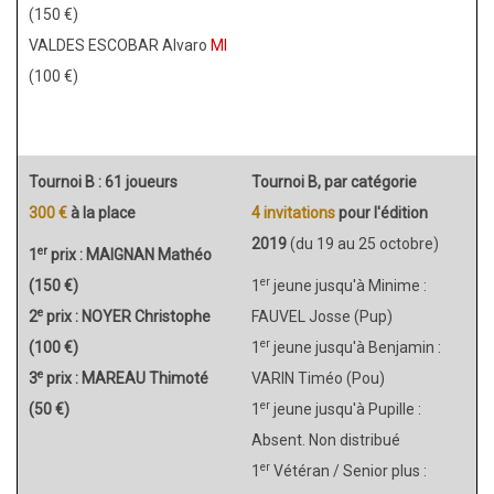
(150 €)
VALDES ESCOBAR Alvaro
MI
(100 €)
Tournoi B : 61 joueurs
Tournoi B, par catégorie
300 €
à la place
4 invitations
pour l'édition
2019
(du 19 au 25 octobre)
er
1
prix : MAIGNAN Mathéo
er
(150 €)
1
jeune jusqu'à Minime :
e
2
prix : NOYER Christophe
FAUVEL Josse (Pup)
er
(100 €)
1
jeune jusqu'à Benjamin :
e
3
prix : MAREAU Thimoté
VARIN Timéo (Pou)
er
(50 €)
1
jeune jusqu'à Pupille :
Absent. Non distribué
er
1
Vétéran / Senior plus :