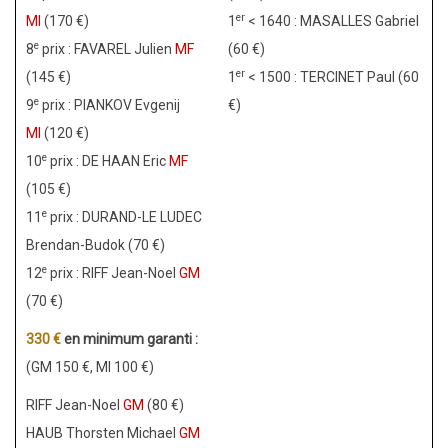
er
MI
(170 €)
1
< 1640 : MASALLES Gabriel
e
8
prix : FAVAREL Julien
MF
(60 €)
er
(145 €)
1
< 1500 : TERCINET Paul (60
e
9
prix : PIANKOV Evgenij
€)
MI
(120 €)
e
10
prix : DE HAAN Eric
MF
(105 €)
e
11
prix : DURAND-LE LUDEC
Brendan-Budok (70 €)
e
12
prix : RIFF Jean-Noel
GM
(70 €)
330 €
en minimum garanti :
(GM 150 €, MI 100 €)
RIFF Jean-Noel
GM
(80 €)
HAUB Thorsten Michael
GM