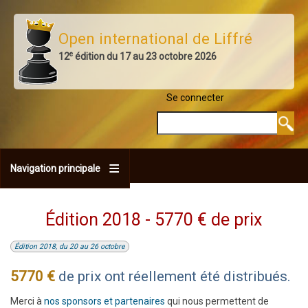
Aller
au
Open international de Liffré
contenu
e
12
édition du 17 au 23 octobre 2026
principal
Se connecter
MENU DU COMPTE 
Rechercher
Navigation principale
Édition 2018 - 5770 € de prix
Édition 2018, du 20 au 26 octobre
5770 €
de prix ont réellement été distribués.
Merci à
nos sponsors et partenaires
qui nous permettent de