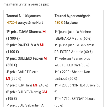
maintenir un tel niveau de prix.
Tournoi A : 103 joueurs
Tournoi A, par catégorie
4720 €
au système Hort
480 €
à la place
er
er
1
prix : TJIAM Dharma.
MI
1
jeune jusqu'à Minime
(1 300 €)
: BERNARD Mathis (60 €)
e
er
2
prix : RAJESH V A V
MI
1
jeune jusqu'à Benjamin :
(1100 €)
DELESTRE Anatole (60 €)
e
er
3
prix : GUILLEUX Fabien
MI
1
vétéran / senior plus :
(650 €)
WUSTEFELD Carl (60 €)
e
er
4
prix : BAILET Pierre
1
< 2200 : Absent. Non
MI
(550 €)
distribué (60 €)
e
er
5
prix : KLIP Hans
MI
(245 €)
1
< 2000 : NORTIER Julien (60
e
6
prix : GULIYEV Namig
GM
€)
er
(195 €)
1
< 1750 : BERNARD Louis
e
7
prix : JOIE Sebastien A
(60 €)