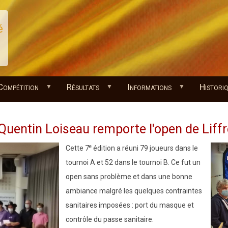
é
Compétition
Résultats
Informations
Histori
Quentin Loiseau remporte l'open de Liff
e
Cette 7
édition a réuni 79 joueurs dans le
tournoi A et 52 dans le tournoi B. Ce fut un
open sans problème et dans une bonne
ambiance malgré les quelques contraintes
sanitaires imposées : port du masque et
contrôle du passe sanitaire.