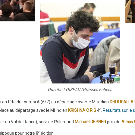
Quentin LOISEAU (Grasses Echecs
cu en tête du tournoi A (6/7) au départage avec le MI indien
DHULIPALLA
e
lace au départage avec le MI indien
KRISHNA C R G
4
.
Résultats sur le s
er du Val de Rance), suivi de l'Allemand
Michael DEPNER
puis de
Alexis
e
 époque pour notre 8
édition.