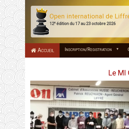
Aller
au
Open international de Liffr
contenu
e
12
édition du 17 au 23 octobre 2026
principal
Inscription/Registration
Accueil
Le MI 