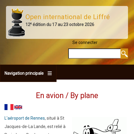
Aller
au
Open international de Liffré
contenu
e
12
édition du 17 au 23 octobre 2026
principal
Se connecter
MENU DU COMPTE 
Rechercher
Navigation principale
En avion / By plane
L'aéroport de Rennes
, situé à St
Jacques-de-La Lande, est relié à